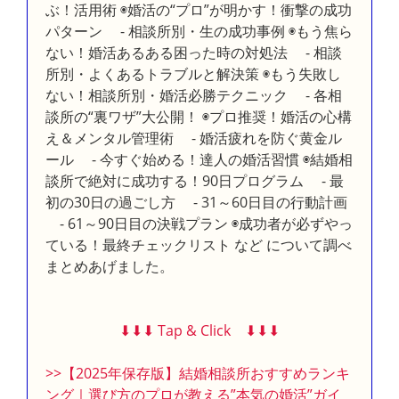
ぶ！活用術 ◉婚活の“プロ”が明かす！衝撃の成功
パターン - 相談所別・生の成功事例 ◉もう焦ら
ない！婚活あるある困った時の対処法 - 相談
所別・よくあるトラブルと解決策 ◉もう失敗し
ない！相談所別・婚活必勝テクニック - 各相
談所の“裏ワザ”大公開！ ◉プロ推奨！婚活の心構
え＆メンタル管理術 - 婚活疲れを防ぐ黄金ル
ール - 今すぐ始める！達人の婚活習慣 ◉結婚相
談所で絶対に成功する！90日プログラム - 最
初の30日の過ごし方 - 31～60日目の行動計画
- 61～90日目の決戦プラン ◉成功者が必ずやっ
ている！最終チェックリスト など について調べ
まとめあげました。
⬇︎⬇︎⬇︎ Tap & Click ⬇︎⬇︎⬇︎
>>【2025年保存版】結婚相談所おすすめランキ
ング｜選び方のプロが教える”本気の婚活”ガイ