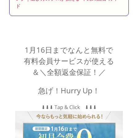
ド
1月16日までなんと無料で
有料会員サービスが使える
＆＼全額返金保証！／
急げ！Hurry Up！
⬇︎⬇︎⬇︎ Tap & Click ⬇︎⬇︎⬇︎