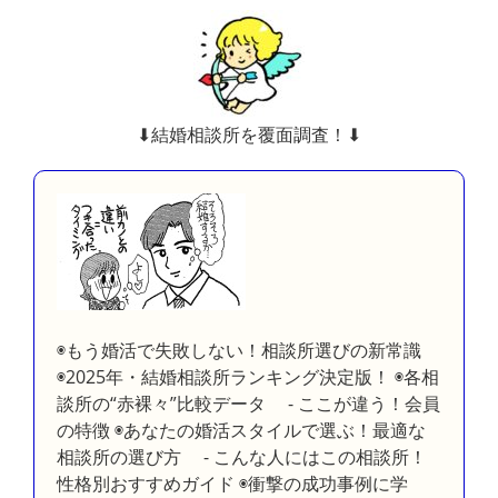
⬇︎結婚相談所を覆面調査！⬇︎
◉もう婚活で失敗しない！相談所選びの新常識
◉2025年・結婚相談所ランキング決定版！ ◉各相
談所の“赤裸々”比較データ - ここが違う！会員
の特徴 ◉あなたの婚活スタイルで選ぶ！最適な
相談所の選び方 - こんな人にはこの相談所！
性格別おすすめガイド ◉衝撃の成功事例に学