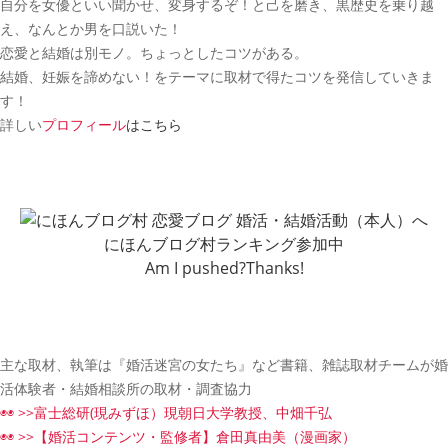
自分を女優といい聞かせ、変身するぞ！と己を磨き、黒歴史を乗り越
え、なんとか男を口説いた！
恋愛と結婚は別モノ。ちょっとしたコツがある。
結婚、妊娠を諦めない！をテーマに取材で得たコツを発信していきま
す！
詳しい
プロフィール
はこちら
にほんブログ村ランキング参加中
Am I pushed?Thanks!
主な取材、執筆は『婚活迷宮の女たち』など書籍、雑誌取材チームが婚
活体験者・結婚相談所の取材・調査協力
◉◉ >>富士総研(現みずほ）現朝日大学教授、中畑千弘
◉◉ >>【婚活コンテンツ・監修者】倉田真由美（漫画家）