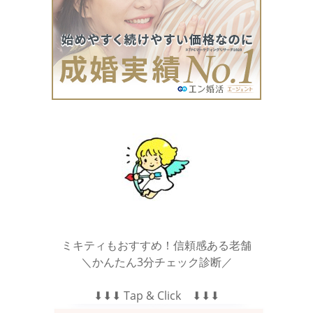
ミキティもおすすめ！信頼感ある老舗
＼かんたん3分チェック診断／
⬇︎⬇︎⬇︎ Tap & Click ⬇︎⬇︎⬇︎