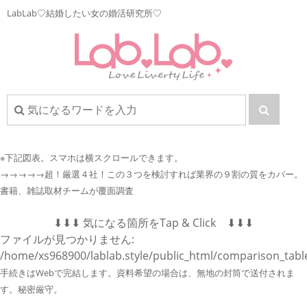
LabLab♡結婚したい女の婚活研究所♡
※下記図表。
スマホは横スクロールできます。
→→→→→超！厳選４社！この３つを検討すれば業界の９割の質をカバー。
書籍、雑誌取材チームが覆面調査
⬇︎⬇︎⬇︎ 気になる箇所をTap & Click ⬇︎⬇︎⬇︎
ファイルが見つかりません:
/home/xs968900/lablab.style/public_html/comparison_tabl
手続きはWebで完結します。資料希望の場合は、無地の封筒で送付されま
す。秘密厳守。