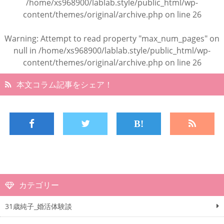
/home/xs968900/lablab.style/public_html/wp-
content/themes/original/archive.php
on line
26
Warning
: Attempt to read property "max_num_pages" on
null in
/home/xs968900/lablab.style/public_html/wp-
content/themes/original/archive.php
on line
26
本文コラム記事をシェア！
カテゴリー
31歳純子_婚活体験談