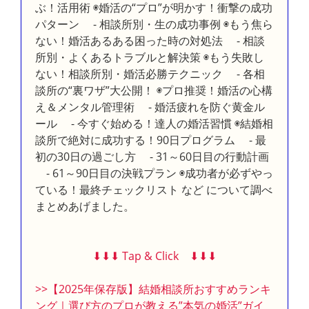
ぶ！活用術 ◉婚活の“プロ”が明かす！衝撃の成功
パターン - 相談所別・生の成功事例 ◉もう焦ら
ない！婚活あるある困った時の対処法 - 相談
所別・よくあるトラブルと解決策 ◉もう失敗し
ない！相談所別・婚活必勝テクニック - 各相
談所の“裏ワザ”大公開！ ◉プロ推奨！婚活の心構
え＆メンタル管理術 - 婚活疲れを防ぐ黄金ル
ール - 今すぐ始める！達人の婚活習慣 ◉結婚相
談所で絶対に成功する！90日プログラム - 最
初の30日の過ごし方 - 31～60日目の行動計画
- 61～90日目の決戦プラン ◉成功者が必ずやっ
ている！最終チェックリスト など について調べ
まとめあげました。
⬇︎⬇︎⬇︎ Tap & Click ⬇︎⬇︎⬇︎
>>【2025年保存版】結婚相談所おすすめランキ
ング｜選び方のプロが教える”本気の婚活”ガイ