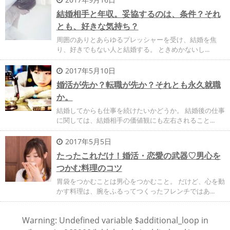
結婚相手と年収。妥協するのは、条件？それ
とも、好きな気持ち？
周囲のありとあらゆるプレッシャーを受け、結婚を焦
り、好きでもない人と結婚する。 ときめかないし...
2017年5月10日
婚活が先か？転職が先か？それとも永久就職
か。
結婚してからも仕事を続けたいかどうか。 結婚後の仕事
に関しては、結婚相手の価値観にも左右されること...
2017年5月5日
たったこれだけ！婚活・恋愛の武器♡男心を
つかむ料理のコツ
胃袋をつかむことは男心をつかむこと。 だけど、心を動
かす料理は、腕をふるってつくったフレンチではあ...
Warning
: Undefined variable $additional_loop in