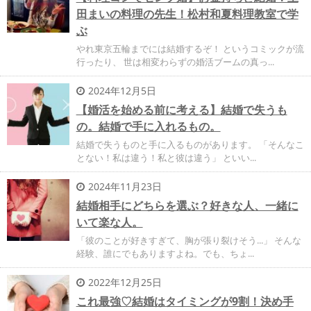
田まいの料理の先生！松村和夏料理教室で学
ぶ
やれ東京五輪までには結婚するぞ！ というコミックが流
行ったり、 世は相変わらずの婚活ブームの真っ...
2024年12月5日
【婚活を始める前に考える】結婚で失うも
の。結婚で手に入れるもの。
結婚で失うものと手に入るものがあります。 「そんなこ
とない！私は違う！私と彼は違う」 といい...
2024年11月23日
結婚相手にどちらを選ぶ？好きな人、一緒に
いて楽な人。
「彼のことが好きすぎて、胸が張り裂けそう...」 そんな
経験、誰にでもありますよね。でも、ちょ...
2022年12月25日
これ最強♡結婚はタイミングが9割！決め手