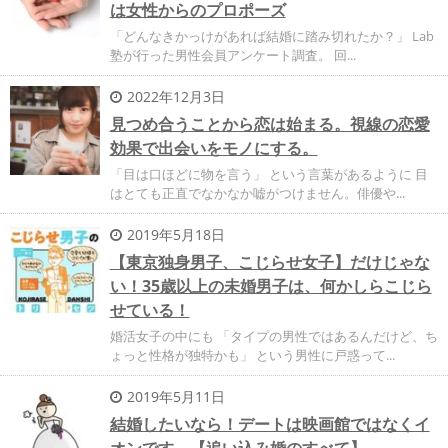
は女性からのプロポーズ
「どんなきかっけがあれば結婚に踏み切れたか？」 Lab
塾が行った男性会員アンケート調査。 回...
2022年12月3日
見つめ合うことから恋は始まる。視線の恋愛
効果で出会いをモノにする。
「目は口ほどに物を言う」 という言葉があるように 目
はとても正直でなかなか嘘がつけません。俳優や...
2019年5月18日
【東京独身男子、こじらせ女子】だけじゃな
い！35歳以上の未婚男子は、何かしらこじら
せている！
婚活女子の中にも 「タイプの男性ではあるんだけど、ち
ょっと性格が独特かも」 という男性に戸惑って...
2019年5月11日
結婚したいなら！デートは映画館ではなくイ
オンです。【追い込み婚のすべて】