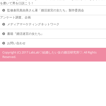
を磨いて男を口説こう！
監修倉田真由美さん著「婚活迷宮の女たち」製作委員会
アンケート調査、企画
メディアマーケティングネットワーク
書籍『婚活迷宮の女たち』
お問い合わせ
Copyright (C) 2017 LabLab♡結婚したい女の婚活研究所♡. All Rights
Reserved.