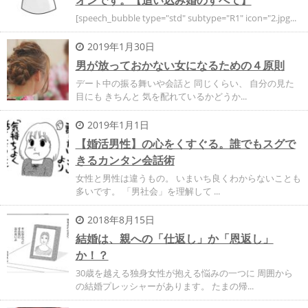
[speech_bubble type="std" subtype="R1" icon="2.jpg...
2019年1月30日
男が放っておかない女になるための４原則
デート中の振る舞いや会話と 同じくらい、 自分の見た
目にも きちんと 気を配れているかどうか...
2019年1月1日
【婚活男性】の心をくすぐる。誰でもスグで
きるカンタン会話術
女性と男性は違うもの。 いまいち良くわからないことも
多いです。 「男社会」を理解して ...
2018年8月15日
結婚は、親への「仕返し」か「恩返し」
か！？
30歳を越える独身女性が抱える悩みの一つに 周囲から
の結婚プレッシャーがあります。 たまの帰...