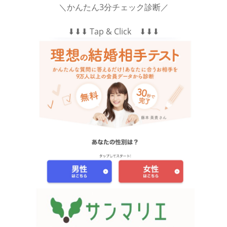
＼かんたん3分チェック診断／
⬇︎⬇︎⬇︎ Tap & Click ⬇︎⬇︎⬇︎