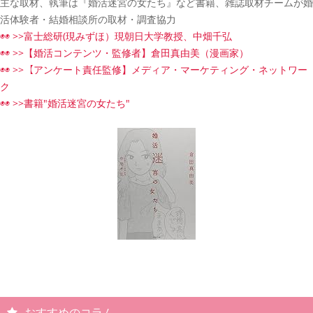
主な取材、執筆は『婚活迷宮の女たち』など書籍、雑誌取材チームが婚
活体験者・結婚相談所の取材・調査協力
◉◉ >>富士総研(現みずほ）現朝日大学教授、中畑千弘
◉◉ >>【婚活コンテンツ・監修者】倉田真由美（漫画家）
◉◉ >>【アンケート責任監修】メディア・マーケティング・ネットワー
ク
◉◉ >>書籍"婚活迷宮の女たち"
おすすめのコラム