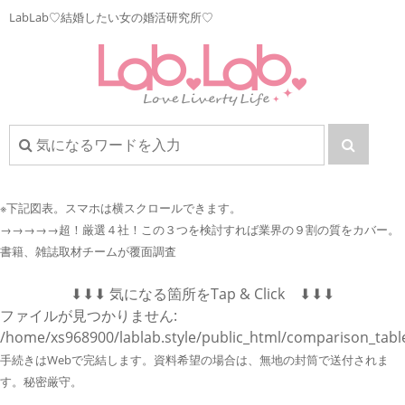
LabLab♡結婚したい女の婚活研究所♡
※下記図表。
スマホは横スクロールできます。
→→→→→超！厳選４社！この３つを検討すれば業界の９割の質をカバー。
書籍、雑誌取材チームが覆面調査
⬇︎⬇︎⬇︎ 気になる箇所をTap & Click ⬇︎⬇︎⬇︎
ファイルが見つかりません:
/home/xs968900/lablab.style/public_html/comparison_tabl
手続きはWebで完結します。資料希望の場合は、無地の封筒で送付されま
す。秘密厳守。