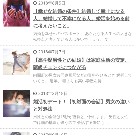
2018年8月5日
【幸せな結婚の条件】結婚して幸せになる
人。結婚して不幸になる人。婚活を始める前
に考えたいこと。
結婚を幸せへのパスポート、 あらたなる人生への大きな
転換点と考えている人は多いでしょう。 で...
2018年7月7日
【高学歴男性との結婚】は家庭生活の安定、
階級チェンジにつながる
内閣府の男女共同参画局などの資料をひもとき 解析して
いくと、 近年、 妻よりも高い学歴を持...
2018年2月18日
婚活初デート！【初対面の会話】男女の違い
と対処法
男性との会話は15秒が勝負といわれます。 男性と女性
では脳の構造が違うので 会話する際にも ...
2017年9月16日