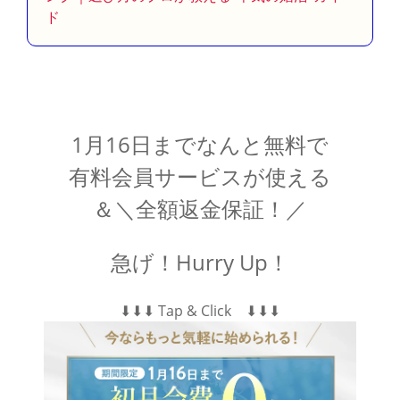
ド
1月16日までなんと無料で
有料会員サービスが使える
＆＼全額返金保証！／
急げ！Hurry Up！
⬇︎⬇︎⬇︎ Tap & Click ⬇︎⬇︎⬇︎