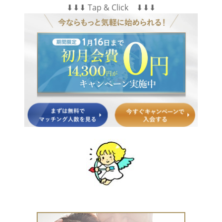
⬇︎⬇︎⬇︎ Tap & Click ⬇︎⬇︎⬇︎