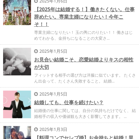
2025年1月6日
【2025年は結婚する！】働きたくない。仕事
辞めたい。専業主婦になりたい！今年こ
そ！！
専業主婦になりたい！ 玉の輿にのりたい！！ 働きはじ
めてわかる、金持ちになることの大変さ...
2025年1月5日
お見合い結婚こそ、恋愛結婚よりキスの相性
が大切
フィットする相手の選び方は洋服に似ています。 たくさ
ん出会って、たくさん失敗すること。 結婚...
2025年1月5日
結婚しても、仕事を続けたい？
結婚後の仕事に関しては、自分の気持ちだけでなく、 結
婚相手の収入や価値観も大きく影響してきます。 ...
2025年1月3日
【料理コンでセレブ婚】お金持ちと結婚！里