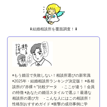
⬇︎結婚相談所を覆面調査！⬇︎
◉もう婚活で失敗しない！相談所選びの新常識
◉2025年・結婚相談所ランキング決定版！ ◉各相
談所の“赤裸々”比較データ - ここが違う！会員
の特徴 ◉あなたの婚活スタイルで選ぶ！最適な
相談所の選び方 - こんな人にはこの相談所！
性格別おすすめガイド ◉衝撃の成功事例に学