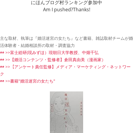
にほんブログ村ランキング参加中
Am I pushed?Thanks!
主な取材、執筆は『婚活迷宮の女たち』など書籍、雑誌取材チームが婚
活体験者・結婚相談所の取材・調査協力
◉◉ >>富士総研(現みずほ）現朝日大学教授、中畑千弘
◉◉ >>【婚活コンテンツ・監修者】倉田真由美（漫画家）
◉◉ >>【アンケート責任監修】メディア・マーケティング・ネットワー
ク
◉◉ >>書籍"婚活迷宮の女たち"