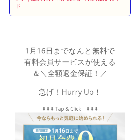
ド
1月16日までなんと無料で
有料会員サービスが使える
＆＼全額返金保証！／
急げ！Hurry Up！
⬇︎⬇︎⬇︎ Tap & Click ⬇︎⬇︎⬇︎