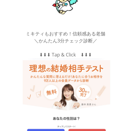
ミキティもおすすめ！信頼感ある老舗
＼かんたん3分チェック診断／
⬇︎⬇︎⬇︎ Tap & Click ⬇︎⬇︎⬇︎