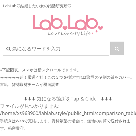
LabLab♡結婚したい女の婚活研究所♡
※下記図表。
スマホは横スクロールできます。
→→→→→超！厳選４社！この３つを検討すれば業界の９割の質をカバー。
書籍、雑誌取材チームが覆面調査
⬇︎⬇︎⬇︎ 気になる箇所をTap & Click ⬇︎⬇︎⬇︎
ファイルが見つかりません:
/home/xs968900/lablab.style/public_html/comparison_tabl
手続きはWebで完結します。資料希望の場合は、無地の封筒で送付されま
す。秘密厳守。