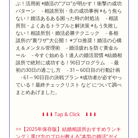
ぶ！活用術 ◉婚活の“プロ”が明かす！衝撃の成功
パターン - 相談所別・生の成功事例 ◉もう焦ら
ない！婚活あるある困った時の対処法 - 相談
所別・よくあるトラブルと解決策 ◉もう失敗し
ない！相談所別・婚活必勝テクニック - 各相
談所の“裏ワザ”大公開！ ◉プロ推奨！婚活の心構
え＆メンタル管理術 - 婚活疲れを防ぐ黄金ル
ール - 今すぐ始める！達人の婚活習慣 ◉結婚相
談所で絶対に成功する！90日プログラム - 最
初の30日の過ごし方 - 31～60日目の行動計画
- 61～90日目の決戦プラン ◉成功者が必ずやっ
ている！最終チェックリスト など について調べ
まとめあげました。
⬇︎⬇︎⬇︎ Tap & Click ⬇︎⬇︎⬇︎
>>【2025年保存版】結婚相談所おすすめランキ
ング｜選び方のプロが教える”本気の婚活”ガイ