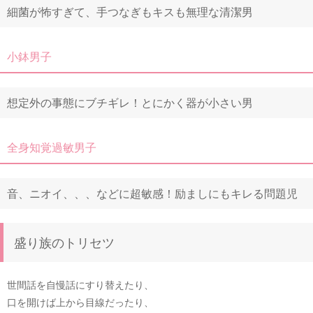
細菌が怖すぎて、手つなぎもキスも無理な清潔男
小鉢男子
想定外の事態にブチギレ！とにかく器が小さい男
全身知覚過敏男子
音、ニオイ、、、などに超敏感！励ましにもキレる問題児
盛り族のトリセツ
世間話を自慢話にすり替えたり、
口を開けば上から目線だったり、