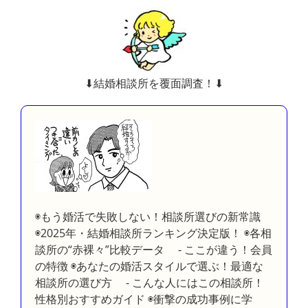
⬇︎結婚相談所を覆面調査！⬇︎
◉もう婚活で失敗しない！相談所選びの新常識
◉2025年・結婚相談所ランキング決定版！ ◉各相
談所の“赤裸々”比較データ - ここが違う！会員
の特徴 ◉あなたの婚活スタイルで選ぶ！最適な
相談所の選び方 - こんな人にはこの相談所！
性格別おすすめガイド ◉衝撃の成功事例に学