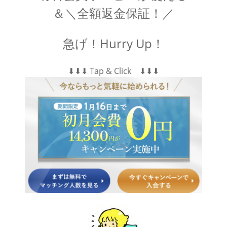
＆＼全額返金保証！／
急げ！Hurry Up！
⬇︎⬇︎⬇︎ Tap & Click ⬇︎⬇︎⬇︎