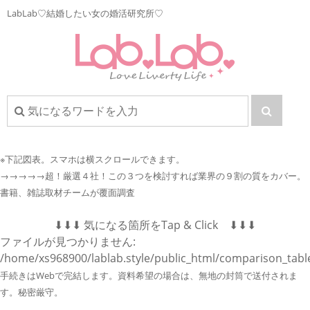
LabLab♡結婚したい女の婚活研究所♡
※下記図表。
スマホは横スクロールできます。
→→→→→超！厳選４社！この３つを検討すれば業界の９割の質をカバー。
書籍、雑誌取材チームが覆面調査
⬇︎⬇︎⬇︎ 気になる箇所をTap & Click ⬇︎⬇︎⬇︎
ファイルが見つかりません:
/home/xs968900/lablab.style/public_html/comparison_tabl
手続きはWebで完結します。資料希望の場合は、無地の封筒で送付されま
す。秘密厳守。