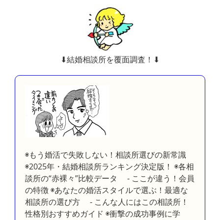
⬇︎結婚相談所を覆面調査！⬇︎
◉もう婚活で失敗しない！相談所選びの新常識
◉2025年・結婚相談所ランキング決定版！ ◉各相
談所の“赤裸々”比較データ - ここが違う！会員
の特徴 ◉あなたの婚活スタイルで選ぶ！最適な
相談所の選び方 - こんな人にはこの相談所！
性格別おすすめガイド ◉衝撃の成功事例に学