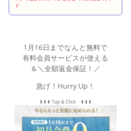
ド
1月16日までなんと無料で
有料会員サービスが使える
＆＼全額返金保証！／
急げ！Hurry Up！
⬇︎⬇︎⬇︎ Tap & Click ⬇︎⬇︎⬇︎