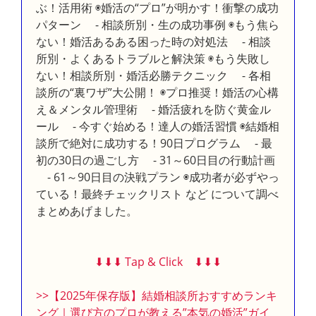
ぶ！活用術 ◉婚活の“プロ”が明かす！衝撃の成功
パターン - 相談所別・生の成功事例 ◉もう焦ら
ない！婚活あるある困った時の対処法 - 相談
所別・よくあるトラブルと解決策 ◉もう失敗し
ない！相談所別・婚活必勝テクニック - 各相
談所の“裏ワザ”大公開！ ◉プロ推奨！婚活の心構
え＆メンタル管理術 - 婚活疲れを防ぐ黄金ル
ール - 今すぐ始める！達人の婚活習慣 ◉結婚相
談所で絶対に成功する！90日プログラム - 最
初の30日の過ごし方 - 31～60日目の行動計画
- 61～90日目の決戦プラン ◉成功者が必ずやっ
ている！最終チェックリスト など について調べ
まとめあげました。
⬇︎⬇︎⬇︎ Tap & Click ⬇︎⬇︎⬇︎
>>【2025年保存版】結婚相談所おすすめランキ
ング｜選び方のプロが教える”本気の婚活”ガイ