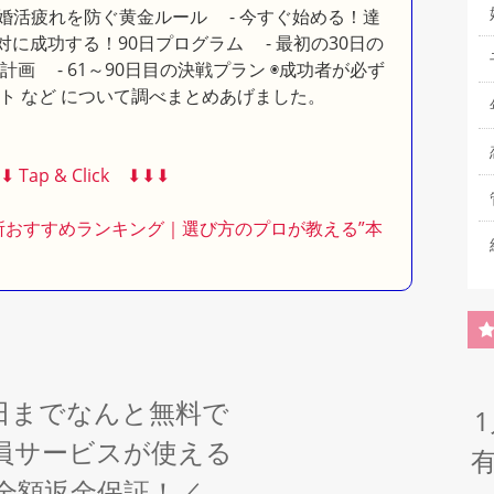
婚活疲れを防ぐ黄金ルール - 今すぐ始める！達
対に成功する！90日プログラム - 最初の30日の
動計画 - 61～90日目の決戦プラン ◉成功者が必ず
ト など について調べまとめあげました。
︎⬇︎ Tap & Click ⬇︎⬇︎⬇︎
談所おすすめランキング｜選び方のプロが教える”本
6日までなんと無料で
員サービスが使える
全額返金保証！／