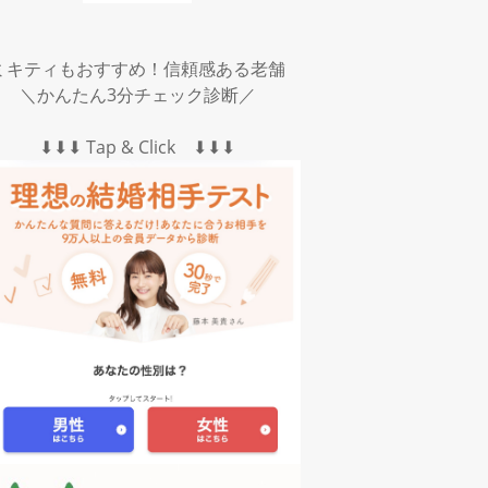
ミキティもおすすめ！信頼感ある老舗
＼かんたん3分チェック診断／
⬇︎⬇︎⬇︎ Tap & Click ⬇︎⬇︎⬇︎