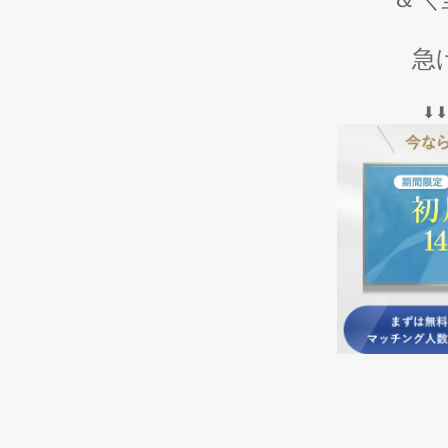
急げ
⬇︎⬇