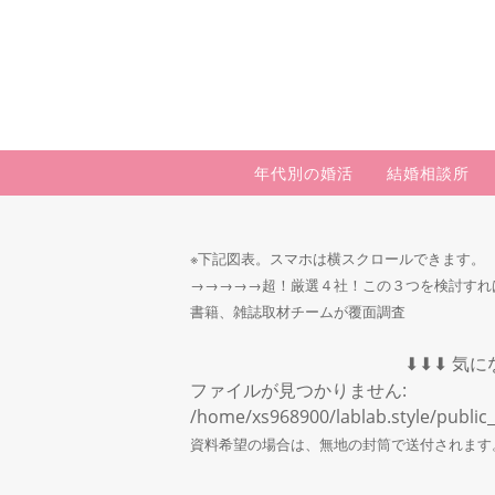
年代別の婚活
結婚相談所
※下記図表。
スマホは横スクロールできます。
→→→→→超！厳選４社！この３つを検討すれ
書籍、雑誌取材チームが覆面調査
⬇︎⬇︎⬇︎ 気
ファイルが見つかりません:
/home/xs968900/lablab.style/public
資料希望の場合は、無地の封筒で送付されます