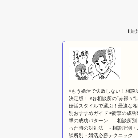
⬇︎
◉もう婚活で失敗しない！相談所
決定版！ ◉各相談所の“赤裸々
婚活スタイルで選ぶ！最適な相
別おすすめガイド ◉衝撃の成功
撃の成功パターン - 相談所別
った時の対処法 - 相談所別・
談所別・婚活必勝テクニック -