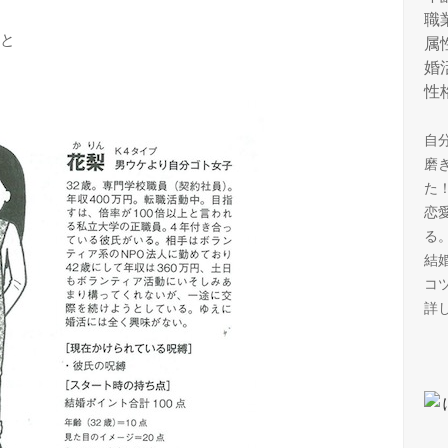
職
と
属
婚
性
自
磨
た
恋
る
結
コ
詳