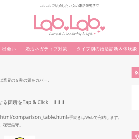
LabLab♡結婚したい女の婚活研究所♡
出会い
婚活ネガティブ対策
タイプ別の婚活診断＆体験談
ば業界の９割の質をカバー。
になる箇所をTap & Click ⬇︎⬇︎⬇︎
_html/comparison_table.html
※手続きはWebで完結します。
。秘密厳守。