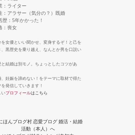
業：ライター
性：アラサー（気分の？）既婚
活歴：5年かかった！
格：喪女
分を女優といい聞かせ、変身するぞ！と己を
き、黒歴史を乗り越え、なんとか男を口説い
！
愛と結婚は別モノ。ちょっとしたコツがあ
。
婚、妊娠を諦めない！をテーマに取材で得た
ツを発信していきます！
しい
プロフィール
はこちら