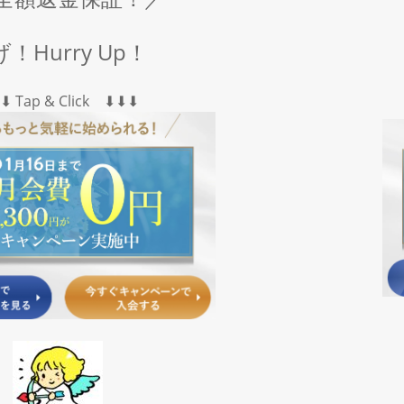
！Hurry Up！
︎⬇︎ Tap & Click ⬇︎⬇︎⬇︎