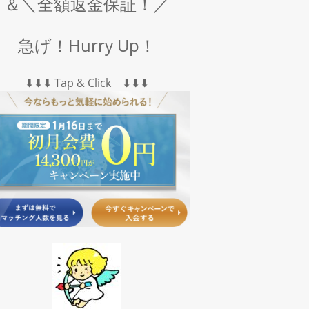
＆＼全額返金保証！／
急げ！Hurry Up！
⬇︎⬇︎⬇︎ Tap & Click ⬇︎⬇︎⬇︎