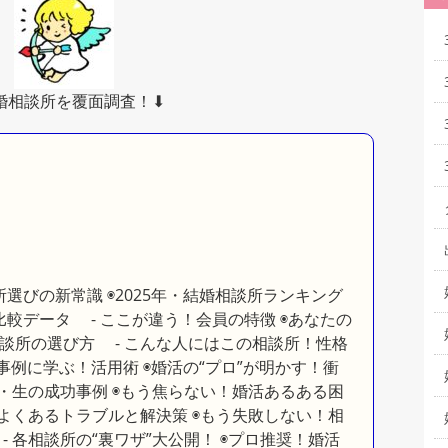
結婚相談所を覆面調査！⬇︎
選びの新常識 ◉2025年・結婚相談所ランキング
”比較データ - ここが違う！会員の特徴 ◉あなたの
談所の選び方 - こんな人にはこの相談所！性格
事例に学ぶ！活用術 ◉婚活の“プロ”が明かす！衝
・生の成功事例 ◉もう焦らない！婚活あるある困
よくあるトラブルと解決策 ◉もう失敗しない！相
 各相談所の“裏ワザ”大公開！ ◉プロ推奨！婚活