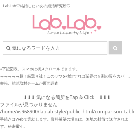
LabLab♡結婚したい女の婚活研究所♡
※下記図表。
スマホは横スクロールできます。
→→→→→超！厳選４社！この３つを検討すれば業界の９割の質をカバー。
書籍、雑誌取材チームが覆面調査
⬇︎⬇︎⬇︎ 気になる箇所をTap & Click ⬇︎⬇︎⬇︎
ファイルが見つかりません:
/home/xs968900/lablab.style/public_html/comparison_tabl
手続きはWebで完結します。資料希望の場合は、無地の封筒で送付されま
す。秘密厳守。