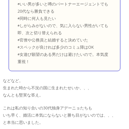
◉いい男が多いと噂のパートナーエージェントでも
20代なら勝負できる
◉同時に何人も見たい
◉しがらみがないので、気に入らない男性がいても
即、次と切り替えられる
◉官僚や公務員と結婚すると決めていた
◉スペックが良ければ多少のコミュ障はOK
◉女遊び願望のある男だけは避けたいので。本気度
重視！
などなど。
生まれた時から不況の国に生まれたせいか、、、
なんとも堅実な答え。
これは私の知り合いの30代独身アデーニョたちも
いち早く、婚活に本気にならないと勝ち目がないのでは、、、
と本当に思いました。