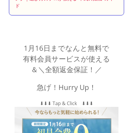
ド
1月16日までなんと無料で
有料会員サービスが使える
＆＼全額返金保証！／
急げ！Hurry Up！
⬇︎⬇︎⬇︎ Tap & Click ⬇︎⬇︎⬇︎