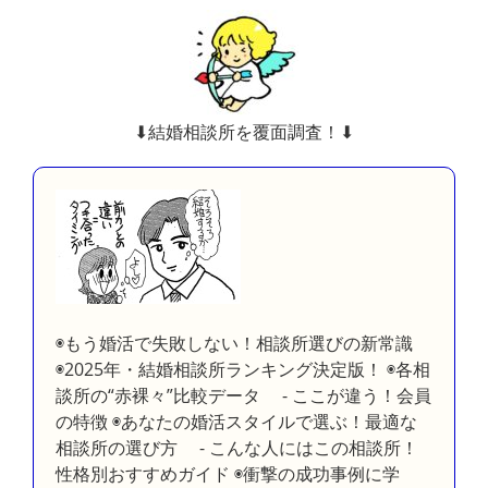
⬇︎結婚相談所を覆面調査！⬇︎
◉もう婚活で失敗しない！相談所選びの新常識
◉2025年・結婚相談所ランキング決定版！ ◉各相
談所の“赤裸々”比較データ - ここが違う！会員
の特徴 ◉あなたの婚活スタイルで選ぶ！最適な
相談所の選び方 - こんな人にはこの相談所！
性格別おすすめガイド ◉衝撃の成功事例に学