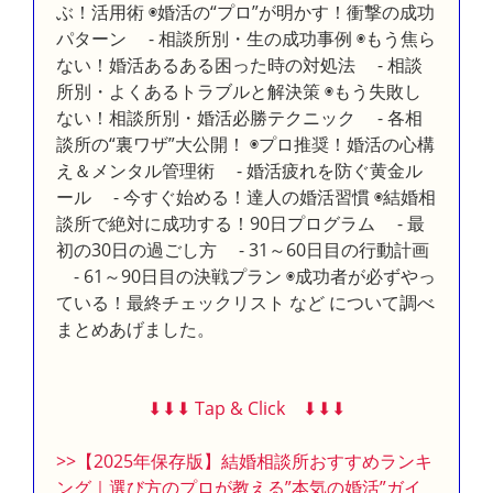
ぶ！活用術 ◉婚活の“プロ”が明かす！衝撃の成功
パターン - 相談所別・生の成功事例 ◉もう焦ら
ない！婚活あるある困った時の対処法 - 相談
所別・よくあるトラブルと解決策 ◉もう失敗し
ない！相談所別・婚活必勝テクニック - 各相
談所の“裏ワザ”大公開！ ◉プロ推奨！婚活の心構
え＆メンタル管理術 - 婚活疲れを防ぐ黄金ル
ール - 今すぐ始める！達人の婚活習慣 ◉結婚相
談所で絶対に成功する！90日プログラム - 最
初の30日の過ごし方 - 31～60日目の行動計画
- 61～90日目の決戦プラン ◉成功者が必ずやっ
ている！最終チェックリスト など について調べ
まとめあげました。
⬇︎⬇︎⬇︎ Tap & Click ⬇︎⬇︎⬇︎
>>【2025年保存版】結婚相談所おすすめランキ
ング｜選び方のプロが教える”本気の婚活”ガイ