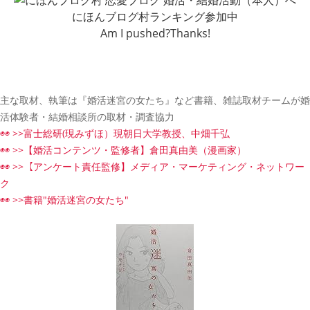
にほんブログ村ランキング参加中
Am I pushed?Thanks!
主な取材、執筆は『婚活迷宮の女たち』など書籍、雑誌取材チームが婚
活体験者・結婚相談所の取材・調査協力
◉◉ >>富士総研(現みずほ）現朝日大学教授、中畑千弘
◉◉ >>【婚活コンテンツ・監修者】倉田真由美（漫画家）
◉◉ >>【アンケート責任監修】メディア・マーケティング・ネットワー
ク
◉◉ >>書籍"婚活迷宮の女たち"