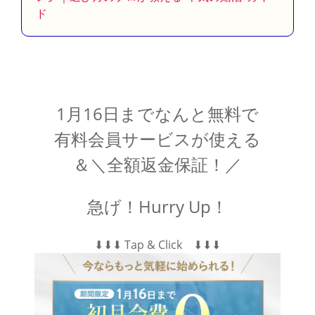
ド
1月16日までなんと無料で
有料会員サービスが使える
＆＼全額返金保証！／
急げ！Hurry Up！
⬇︎⬇︎⬇︎ Tap & Click ⬇︎⬇︎⬇︎