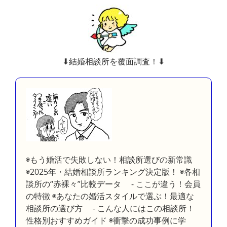
⬇︎結婚相談所を覆面調査！⬇︎
◉もう婚活で失敗しない！相談所選びの新常識
◉2025年・結婚相談所ランキング決定版！ ◉各相
談所の“赤裸々”比較データ - ここが違う！会員
の特徴 ◉あなたの婚活スタイルで選ぶ！最適な
相談所の選び方 - こんな人にはこの相談所！
性格別おすすめガイド ◉衝撃の成功事例に学