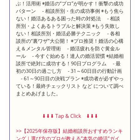
ぶ！活用術 ◉婚活の“プロ”が明かす！衝撃の成功
パターン - 相談所別・生の成功事例 ◉もう焦ら
ない！婚活あるある困った時の対処法 - 相談
所別・よくあるトラブルと解決策 ◉もう失敗し
ない！相談所別・婚活必勝テクニック - 各相
談所の“裏ワザ”大公開！ ◉プロ推奨！婚活の心構
え＆メンタル管理術 - 婚活疲れを防ぐ黄金ル
ール - 今すぐ始める！達人の婚活習慣 ◉結婚相
談所で絶対に成功する！90日プログラム - 最
初の30日の過ごし方 - 31～60日目の行動計画
- 61～90日目の決戦プラン ◉成功者が必ずやっ
ている！最終チェックリスト など について調べ
まとめあげました。
⬇︎⬇︎⬇︎ Tap & Click ⬇︎⬇︎⬇︎
>>【2025年保存版】結婚相談所おすすめランキ
ング｜選び方のプロが教える”本気の婚活”ガイ