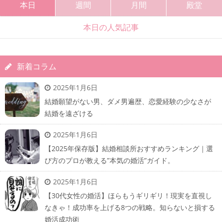
本日
週間
月間
殿堂
本日の人気記事
新着コラム
2025年1月6日
結婚願望がない男、ダメ男遍歴、恋愛経験の少なさが
結婚を遠ざける
2025年1月6日
【2025年保存版】結婚相談所おすすめランキング｜選
び方のプロが教える”本気の婚活”ガイド。
2025年1月6日
【30代女性の婚活】ほらもうギリギリ！現実を直視し
なきゃ！成功率を上げる8つの戦略。知らないと損する
婚活成功術