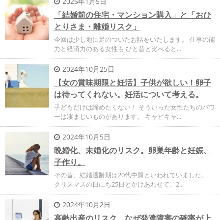
2025年1月5日
「結婚前の住宅・マンション購入」と「おひ
とりさま・離婚リスク」
今回は少し地に足のついたお話をいたします。 仕事の能
力と経済力のある女性も ひと昔と比べると...
2024年10月25日
【女の賞味期限と妊活】子供が欲しい！卵子
は待ってくれない。妊活について考える。
子どもだけは諦めたくない！ そういった女性たちのパワ
ーは凄まじいものがあります。 キャピキャ...
2024年10月5日
晩婚化、未婚化のリスク。卵巣年齢と妊娠、
子作り。
その昔、結婚適齢期は20代中盤といわれていました。
クリスマスの日にち25日とかけあわせて、2...
2024年10月2日
高齢出産のリスク。なぜ発達障害の確率が上