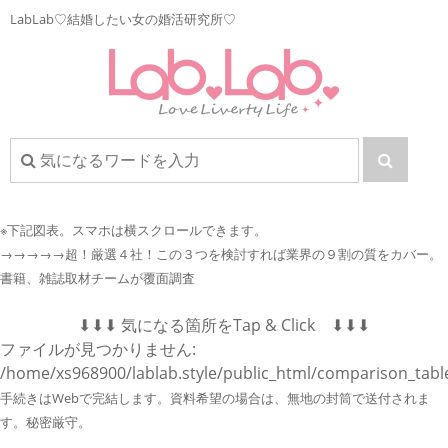
LabLab♡結婚したい女の婚活研究所♡
※下記図表。
スマホは横スクロールできます。
→→→→→超！厳選４社！この３つを検討すれば業界の９割の質をカバー。
書籍、雑誌取材チームが覆面調査
⬇︎⬇︎⬇︎ 気になる箇所をTap & Click ⬇︎⬇︎⬇︎
ファイルが見つかりません:
/home/xs968900/lablab.style/public_html/comparison_tabl
手続きはWebで完結します。資料希望の場合は、無地の封筒で送付されま
す。秘密厳守。