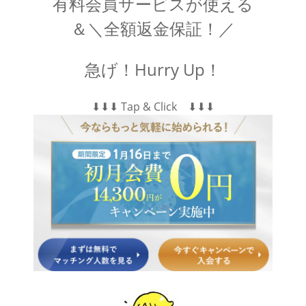
有料会員サービスが使える
＆＼全額返金保証！／
急げ！Hurry Up！
⬇︎⬇︎⬇︎ Tap & Click ⬇︎⬇︎⬇︎