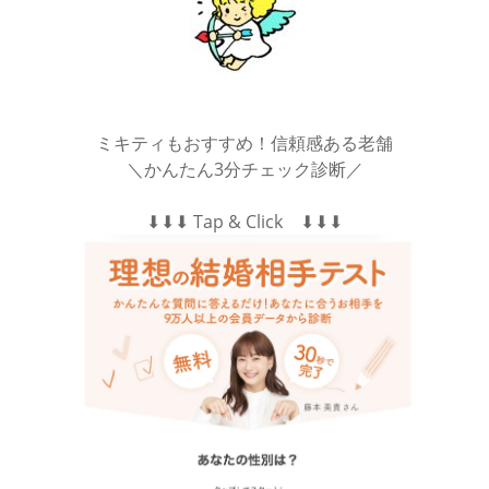
ミキティもおすすめ！信頼感ある老舗
＼かんたん3分チェック診断／
⬇︎⬇︎⬇︎ Tap & Click ⬇︎⬇︎⬇︎