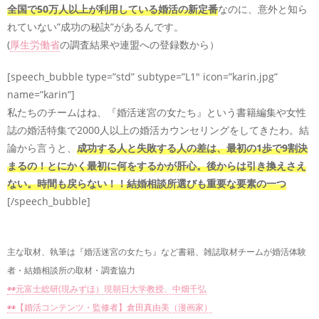
全国で50万人以上が利用している婚活の新定番
なのに、意外と知ら
れていない”成功の秘訣”があるんです。
(
厚生労働省
の調査結果や連盟への登録数から）
[speech_bubble type=”std” subtype=”L1″ icon=”karin.jpg”
name=”karin”]
私たちのチームはね、『婚活迷宮の女たち』という書籍編集や女性
誌の婚活特集で2000人以上の婚活カウンセリングをしてきたわ。結
論から言うと、
成功する人と失敗する人の差は、最初の1歩で9割決
まるの！とにかく最初に何をするかが肝心。後からは引き換えさえ
ない。時間も戻らない！！結婚相談所選びも重要な要素の一つ
[/speech_bubble]
主な取材、執筆は『婚活迷宮の女たち』など書籍、雑誌取材チームが婚活体験
者・結婚相談所の取材・調査協力
◉◉元富士総研(現みずほ）現朝日大学教授、中畑千弘
◉◉【婚活コンテンツ・監修者】倉田真由美（漫画家）