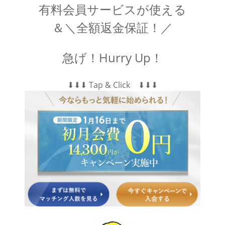
有料会員サービスが使える
＆＼全額返金保証！／
急げ！Hurry Up！
⬇︎⬇︎⬇︎ Tap & Click ⬇︎⬇︎⬇︎