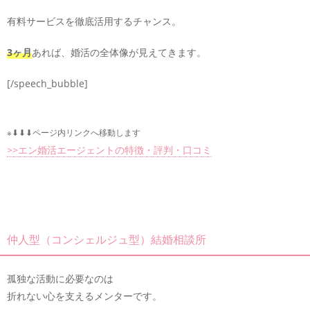
有料サービスを徹底活用するチャンス。
3ヶ月
あれば、婚活の全体像が見えてきます。
[/speech_bubble]
※⬇︎⬇︎⬇︎ページ内リンクへ移動します
>>エン婚活エージェントの特徴・評判・口コミ
仲人型（コンシェルジュ型）結婚相談所
孤独な活動に必要なのは
折れない心を支えるメンターです。