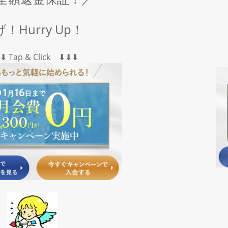
！Hurry Up！
︎⬇︎ Tap & Click ⬇︎⬇︎⬇︎