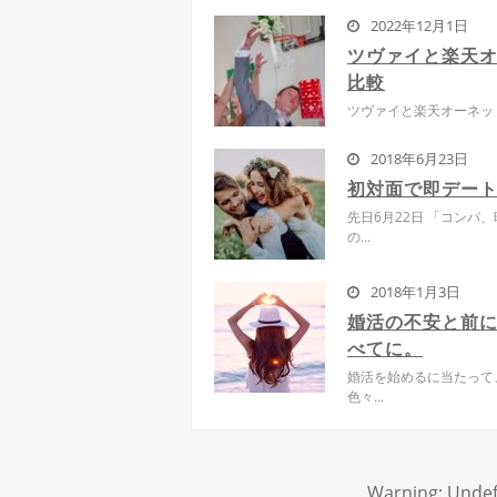
2022年12月1日
ツヴァイと楽天オ
比較
ツヴァイと楽天オーネットを
2018年6月23日
初対面で即デー
先日6月22日 「コンパ
の...
2018年1月3日
婚活の不安と前
べてに。
婚活を始めるに当たって
色々...
Warning
: Undef