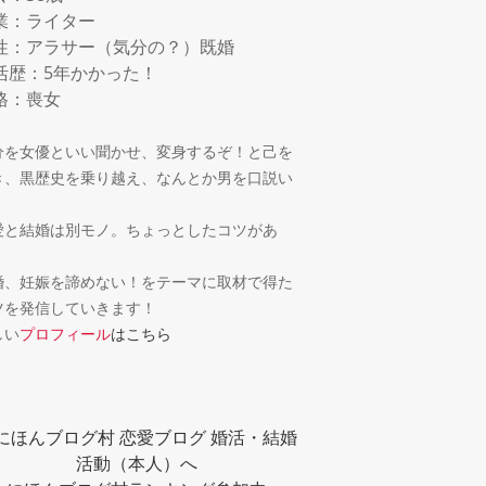
業：ライター
性：アラサー（気分の？）既婚
活歴：5年かかった！
格：喪女
分を女優といい聞かせ、変身するぞ！と己を
き、黒歴史を乗り越え、なんとか男を口説い
！
愛と結婚は別モノ。ちょっとしたコツがあ
。
婚、妊娠を諦めない！をテーマに取材で得た
ツを発信していきます！
しい
プロフィール
はこちら