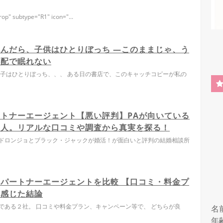
op" subtype="R1" icon="...
んだら、子供はひとりぼっち ―このままじゃ、う
心配で眠れない
の子はひとりぼっち、、、 ある日の書店で、このキャッチコピーが私の
トナーエージェント【悪い評判】PAが向いている
い人。リアルな口コミや調査から真実を探る！
ドロンジョとブラック・ジャックが婚活！が面白いと評判の結婚相談所
パートナーエージェントを比較 【口コミ・料金プ
て感じた結論
である２社。 口コミや料金プラン、キャンペーン等で、 どちらが良
名
年