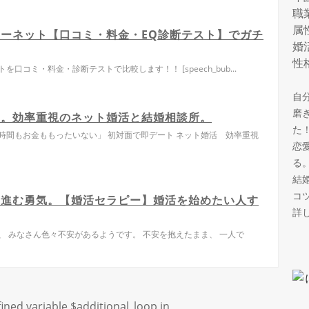
職
属
ーネット【口コミ・料金・EQ診断テスト】でガチ
婚
性
口コミ・料金・診断テストで比較します！！ [speech_bub...
自
磨
ト。効率重視のネット婚活と結婚相談所。
た
、時間もお金ももったいない」 初対面で即デート ネット婚活 効率重視
恋
る
結
コ
に進む勇気。【婚活セラピー】婚活を始めたい人す
詳
、 みなさん色々不安があるようです。 不安を抱えたまま、 一人で
ined variable $additional_loop in