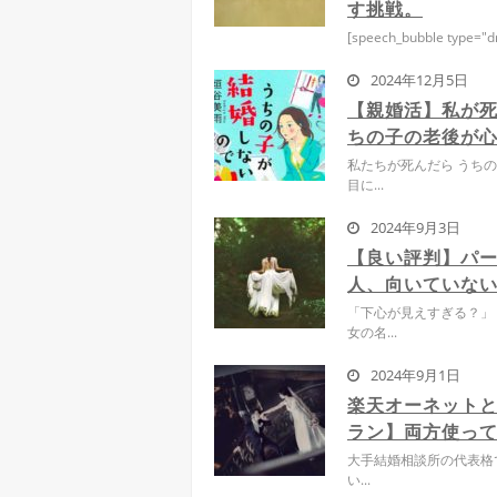
す挑戦。
[speech_bubble type="dr
2024年12月5日
【親婚活】私が死
ちの子の老後が
私たちが死んだら うち
目に...
2024年9月3日
【良い評判】パー
人、向いていな
「下心が見えすぎる？」
女の名...
2024年9月1日
楽天オーネットと
ラン】両方使っ
大手結婚相談所の代表格
い...