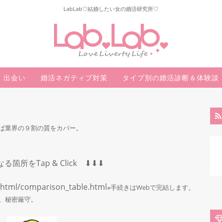
LabLab♡結婚したい女の婚活研究所♡
出会い
婚活ネガティブ対策
タイプ別の婚活診断＆体験談
ば業界の９割の質をカバー。
になる箇所をTap & Click ⬇︎⬇︎⬇︎
_html/comparison_table.html
※手続きはWebで完結します。
。秘密厳守。