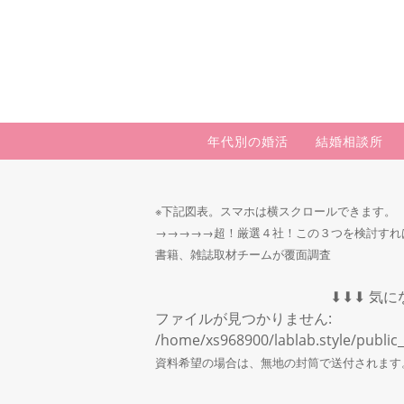
年代別の婚活
結婚相談所
※下記図表。
スマホは横スクロールできます。
→→→→→超！厳選４社！この３つを検討すれ
書籍、雑誌取材チームが覆面調査
⬇︎⬇︎⬇︎ 気
ファイルが見つかりません:
/home/xs968900/lablab.style/public
資料希望の場合は、無地の封筒で送付されます