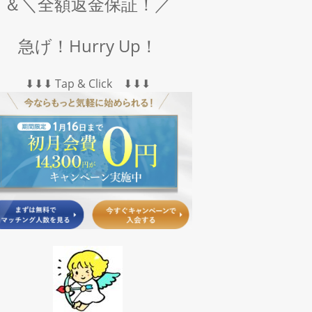
＆＼全額返金保証！／
急げ！Hurry Up！
⬇︎⬇︎⬇︎ Tap & Click ⬇︎⬇︎⬇︎