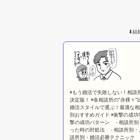
⬇︎
◉もう婚活で失敗しない！相談所
決定版！ ◉各相談所の“赤裸々
婚活スタイルで選ぶ！最適な相
別おすすめガイド ◉衝撃の成功
撃の成功パターン - 相談所別
った時の対処法 - 相談所別・
談所別・婚活必勝テクニック -