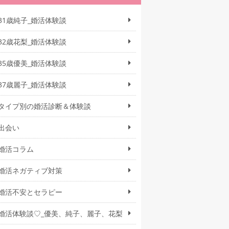
31歳純子_婚活体験談
32歳花梨_婚活体験談
35歳優美_婚活体験談
37歳麗子_婚活体験談
タイプ別の婚活診断＆体験談
出会い
婚活コラム
婚活ネガティブ対策
婚活不安とセラピー
婚活体験談♡_優美、純子、麗子、花梨