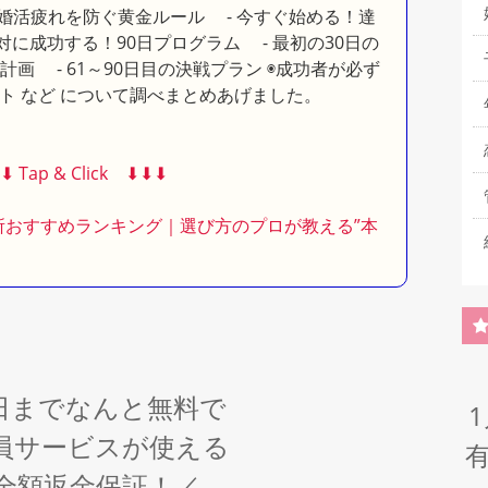
婚活疲れを防ぐ黄金ルール - 今すぐ始める！達
対に成功する！90日プログラム - 最初の30日の
動計画 - 61～90日目の決戦プラン ◉成功者が必ず
ト など について調べまとめあげました。
︎⬇︎ Tap & Click ⬇︎⬇︎⬇︎
談所おすすめランキング｜選び方のプロが教える”本
6日までなんと無料で
員サービスが使える
全額返金保証！／