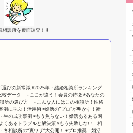
結婚相談所を覆面調査！⬇︎
選びの新常識 ◉2025年・結婚相談所ランキング
”比較データ - ここが違う！会員の特徴 ◉あなたの
談所の選び方 - こんな人にはこの相談所！性格
事例に学ぶ！活用術 ◉婚活の“プロ”が明かす！衝
・生の成功事例 ◉もう焦らない！婚活あるある困
よくあるトラブルと解決策 ◉もう失敗しない！相
 各相談所の“裏ワザ”大公開！ ◉プロ推奨！婚活