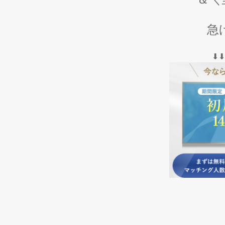
急げ
⬇︎⬇