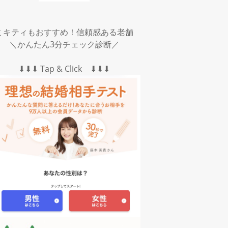
ミキティもおすすめ！信頼感ある老舗
＼かんたん3分チェック診断／
⬇︎⬇︎⬇︎ Tap & Click ⬇︎⬇︎⬇︎