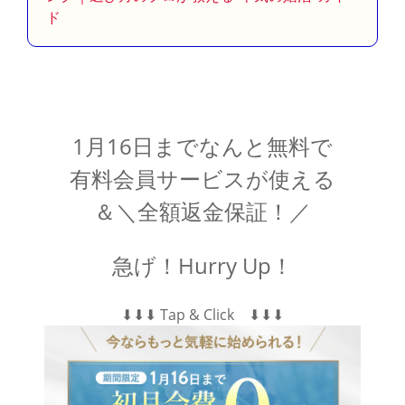
ド
1月16日までなんと無料で
有料会員サービスが使える
＆＼全額返金保証！／
急げ！Hurry Up！
⬇︎⬇︎⬇︎ Tap & Click ⬇︎⬇︎⬇︎