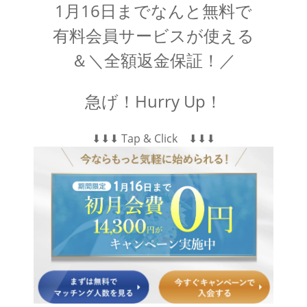
1月16日までなんと無料で
有料会員サービスが使える
＆＼全額返金保証！／
急げ！Hurry Up！
⬇︎⬇︎⬇︎ Tap & Click ⬇︎⬇︎⬇︎