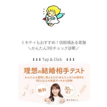
ミキティもおすすめ！信頼感ある老舗
＼かんたん3分チェック診断／
⬇︎⬇︎⬇︎ Tap & Click ⬇︎⬇︎⬇︎