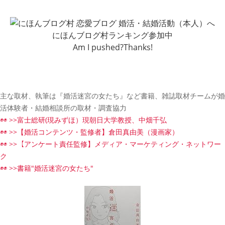
にほんブログ村ランキング参加中
Am I pushed?Thanks!
主な取材、執筆は『婚活迷宮の女たち』など書籍、雑誌取材チームが婚
活体験者・結婚相談所の取材・調査協力
◉◉ >>富士総研(現みずほ）現朝日大学教授、中畑千弘
◉◉ >>【婚活コンテンツ・監修者】倉田真由美（漫画家）
◉◉ >>【アンケート責任監修】メディア・マーケティング・ネットワー
ク
◉◉ >>書籍"婚活迷宮の女たち"