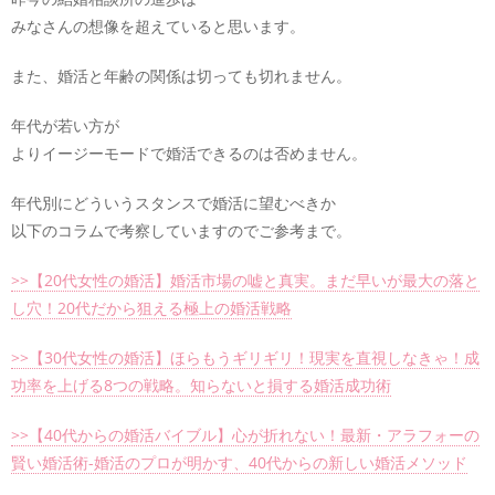
みなさんの想像を超えていると思います。
また、婚活と年齢の関係は切っても切れません。
年代が若い方が
よりイージーモードで婚活できるのは否めません。
年代別にどういうスタンスで婚活に望むべきか
以下のコラムで考察していますのでご参考まで。
>>【20代女性の婚活】婚活市場の嘘と真実。まだ早いが最大の落と
し穴！20代だから狙える極上の婚活戦略
>>【30代女性の婚活】ほらもうギリギリ！現実を直視しなきゃ！成
功率を上げる8つの戦略。知らないと損する婚活成功術
>>【40代からの婚活バイブル】心が折れない！最新・アラフォーの
賢い婚活術-婚活のプロが明かす、40代からの新しい婚活メソッド