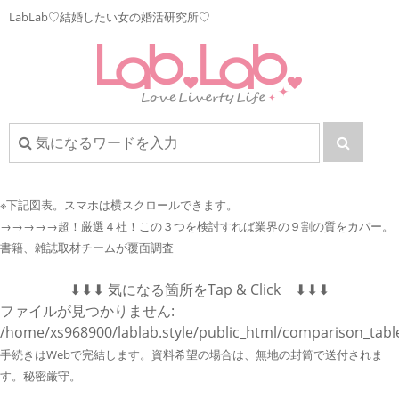
LabLab♡結婚したい女の婚活研究所♡
※下記図表。
スマホは横スクロールできます。
→→→→→超！厳選４社！この３つを検討すれば業界の９割の質をカバー。
書籍、雑誌取材チームが覆面調査
⬇︎⬇︎⬇︎ 気になる箇所をTap & Click ⬇︎⬇︎⬇︎
ファイルが見つかりません:
/home/xs968900/lablab.style/public_html/comparison_tabl
手続きはWebで完結します。資料希望の場合は、無地の封筒で送付されま
す。秘密厳守。