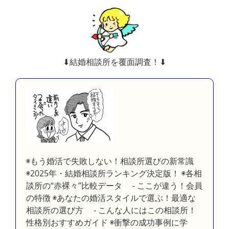
⬇︎結婚相談所を覆面調査！⬇︎
◉もう婚活で失敗しない！相談所選びの新常識
◉2025年・結婚相談所ランキング決定版！ ◉各相
談所の“赤裸々”比較データ - ここが違う！会員
の特徴 ◉あなたの婚活スタイルで選ぶ！最適な
相談所の選び方 - こんな人にはこの相談所！
性格別おすすめガイド ◉衝撃の成功事例に学