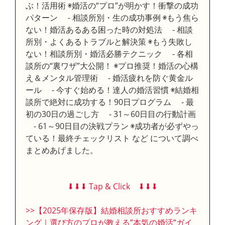
ぶ！活用術 ◉婚活の“プロ”が明かす！衝撃の成功
パターン - 相談所別・生の成功事例 ◉もう焦ら
ない！婚活あるある困った時の対処法 - 相談
所別・よくあるトラブルと解決策 ◉もう失敗し
ない！相談所別・婚活必勝テクニック - 各相
談所の“裏ワザ”大公開！ ◉プロ推奨！婚活の心構
え＆メンタル管理術 - 婚活疲れを防ぐ黄金ル
ール - 今すぐ始める！達人の婚活習慣 ◉結婚相
談所で絶対に成功する！90日プログラム - 最
初の30日の過ごし方 - 31～60日目の行動計画
- 61～90日目の決戦プラン ◉成功者が必ずやっ
ている！最終チェックリスト など について調べ
まとめあげました。
⬇︎⬇︎⬇︎ Tap & Click ⬇︎⬇︎⬇︎
>>【2025年保存版】結婚相談所おすすめランキ
ング｜選び方のプロが教える”本気の婚活”ガイ