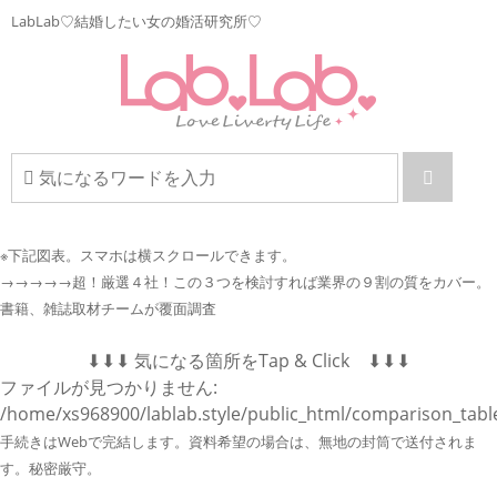
LabLab♡結婚したい女の婚活研究所♡
※下記図表。
スマホは横スクロールできます。
→→→→→超！厳選４社！この３つを検討すれば業界の９割の質をカバー。
書籍、雑誌取材チームが覆面調査
⬇︎⬇︎⬇︎ 気になる箇所をTap & Click ⬇︎⬇︎⬇︎
ファイルが見つかりません:
/home/xs968900/lablab.style/public_html/comparison_tabl
手続きはWebで完結します。資料希望の場合は、無地の封筒で送付されま
す。秘密厳守。