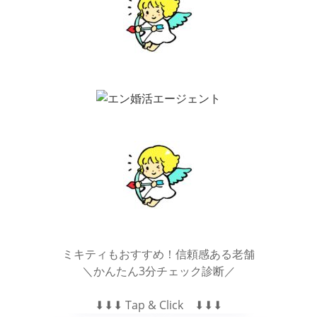
ミキティもおすすめ！信頼感ある老舗
＼かんたん3分チェック診断／
⬇︎⬇︎⬇︎ Tap & Click ⬇︎⬇︎⬇︎