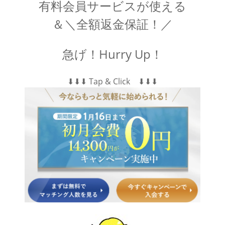
有料会員サービスが使える
＆＼全額返金保証！／
急げ！Hurry Up！
⬇︎⬇︎⬇︎ Tap & Click ⬇︎⬇︎⬇︎