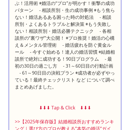
ぶ！活用術 ◉婚活の“プロ”が明かす！衝撃の成功
パターン - 相談所別・生の成功事例 ◉もう焦ら
ない！婚活あるある困った時の対処法 - 相談
所別・よくあるトラブルと解決策 ◉もう失敗し
ない！相談所別・婚活必勝テクニック - 各相
談所の“裏ワザ”大公開！ ◉プロ推奨！婚活の心構
え＆メンタル管理術 - 婚活疲れを防ぐ黄金ル
ール - 今すぐ始める！達人の婚活習慣 ◉結婚相
談所で絶対に成功する！90日プログラム - 最
初の30日の過ごし方 - 31～60日目の行動計画
- 61～90日目の決戦プラン ◉成功者が必ずやっ
ている！最終チェックリスト など について調べ
まとめあげました。
⬇︎⬇︎⬇︎ Tap & Click ⬇︎⬇︎⬇︎
>>【2025年保存版】結婚相談所おすすめランキ
ング｜選び方のプロが教える”本気の婚活”ガイ