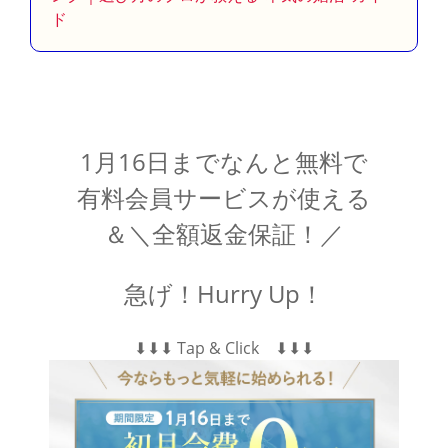
ド
1月16日までなんと無料で
有料会員サービスが使える
＆＼全額返金保証！／
急げ！Hurry Up！
⬇︎⬇︎⬇︎ Tap & Click ⬇︎⬇︎⬇︎