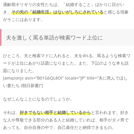
適齢期ギリギリの女性たちは、「結婚すること」ばかりに目がい
き、
その先の「結婚生活」はないがしろにされている
と感じる現象
がそこにはあります。
夫を激しく罵る単語が検索ワード上位に
ひところ、夫と検索マドに入れると、夫をdisる、罵るような検索ワ
ードが上位にあがり話題になりました。また、下記のような本も話
題になりました。
[amazonjs asin=”B01G6QL8OI” locale=”JP” title=”夫に死んでほし
い妻たち (朝日新書)”]
なぜこんなことになるのでしょうか。
それは、
好きでもない相手と結婚しているから
と言われます。好き
な人や尊敬できる部分のある人と結婚していれば、相手がダメ男で
あっても、自分自身の中で、自己責任だと納得できるもの。