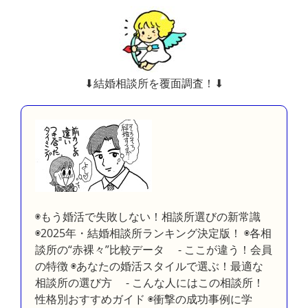
⬇︎結婚相談所を覆面調査！⬇︎
◉もう婚活で失敗しない！相談所選びの新常識
◉2025年・結婚相談所ランキング決定版！ ◉各相
談所の“赤裸々”比較データ - ここが違う！会員
の特徴 ◉あなたの婚活スタイルで選ぶ！最適な
相談所の選び方 - こんな人にはこの相談所！
性格別おすすめガイド ◉衝撃の成功事例に学