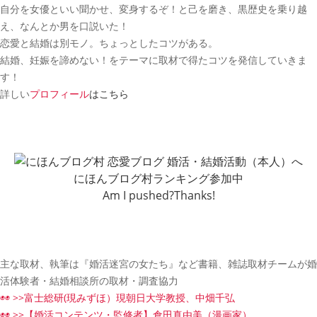
自分を女優といい聞かせ、変身するぞ！と己を磨き、黒歴史を乗り越
え、なんとか男を口説いた！
恋愛と結婚は別モノ。ちょっとしたコツがある。
結婚、妊娠を諦めない！をテーマに取材で得たコツを発信していきま
す！
詳しい
プロフィール
はこちら
にほんブログ村ランキング参加中
Am I pushed?Thanks!
主な取材、執筆は『婚活迷宮の女たち』など書籍、雑誌取材チームが婚
活体験者・結婚相談所の取材・調査協力
◉◉ >>富士総研(現みずほ）現朝日大学教授、中畑千弘
◉◉ >>【婚活コンテンツ・監修者】倉田真由美（漫画家）