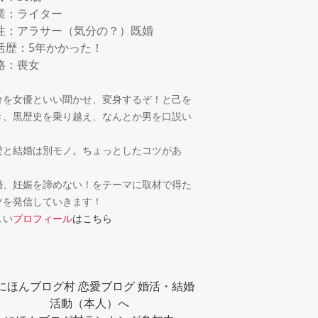
業：ライター
性：アラサー（気分の？）既婚
活歴：5年かかった！
格：喪女
分を女優といい聞かせ、変身するぞ！と己を
き、黒歴史を乗り越え、なんとか男を口説い
！
愛と結婚は別モノ。ちょっとしたコツがあ
。
婚、妊娠を諦めない！をテーマに取材で得た
ツを発信していきます！
しい
プロフィール
はこちら