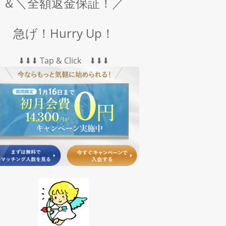
＆＼全額返金保証！／
急げ！Hurry Up！
⬇︎⬇︎⬇︎ Tap & Click ⬇︎⬇︎⬇︎