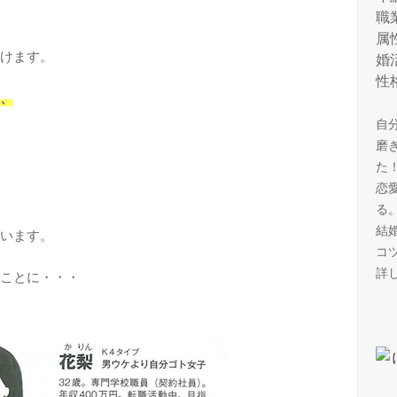
職
属
けます。
婚
性
、
自
磨
た
恋
る
結
います。
コ
詳
ことに・・・