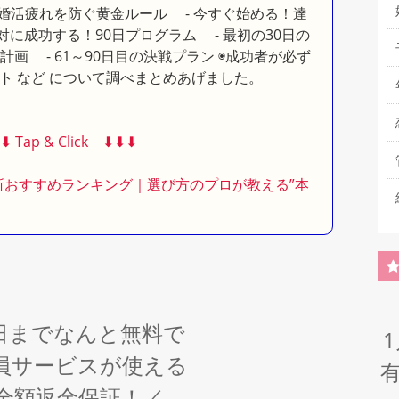
婚活疲れを防ぐ黄金ルール - 今すぐ始める！達
対に成功する！90日プログラム - 最初の30日の
動計画 - 61～90日目の決戦プラン ◉成功者が必ず
ト など について調べまとめあげました。
︎⬇︎ Tap & Click ⬇︎⬇︎⬇︎
談所おすすめランキング｜選び方のプロが教える”本
6日までなんと無料で
員サービスが使える
全額返金保証！／