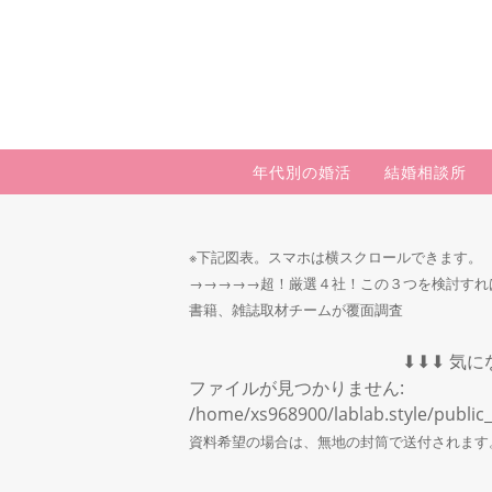
年代別の婚活
結婚相談所
※下記図表。
スマホは横スクロールできます。
→→→→→超！厳選４社！この３つを検討すれ
書籍、雑誌取材チームが覆面調査
⬇︎⬇︎⬇︎ 気
ファイルが見つかりません:
/home/xs968900/lablab.style/public
資料希望の場合は、無地の封筒で送付されます