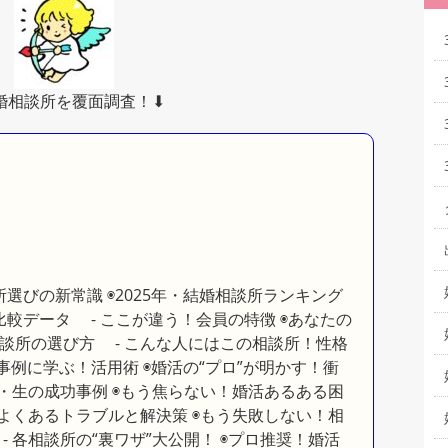
結婚相談所を覆面調査！⬇︎
選びの新常識 ◉2025年・結婚相談所ランキング
”比較データ - ここが違う！会員の特徴 ◉あなたの
談所の選び方 - こんな人にはこの相談所！性格
事例に学ぶ！活用術 ◉婚活の“プロ”が明かす！衝
・生の成功事例 ◉もう焦らない！婚活あるある困
よくあるトラブルと解決策 ◉もう失敗しない！相
 各相談所の“裏ワザ”大公開！ ◉プロ推奨！婚活