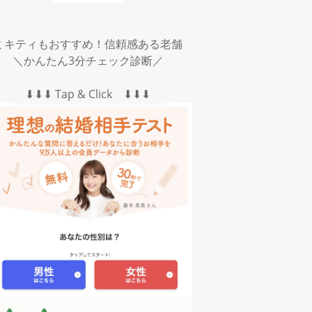
ミキティもおすすめ！信頼感ある老舗
＼かんたん3分チェック診断／
⬇︎⬇︎⬇︎ Tap & Click ⬇︎⬇︎⬇︎