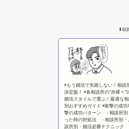
⬇︎
◉もう婚活で失敗しない！相談所
決定版！ ◉各相談所の“赤裸々
婚活スタイルで選ぶ！最適な相
別おすすめガイド ◉衝撃の成功
撃の成功パターン - 相談所別
った時の対処法 - 相談所別・
談所別・婚活必勝テクニック -