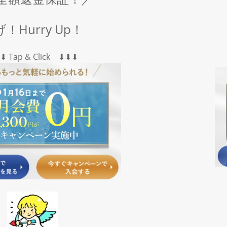
！Hurry Up！
︎⬇︎ Tap & Click ⬇︎⬇︎⬇︎