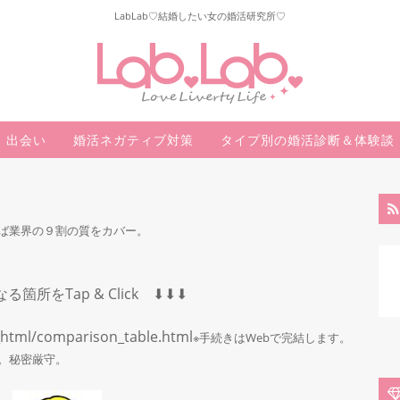
LabLab♡結婚したい女の婚活研究所♡
出会い
婚活ネガティブ対策
タイプ別の婚活診断＆体験談
ば業界の９割の質をカバー。
になる箇所をTap & Click ⬇︎⬇︎⬇︎
_html/comparison_table.html
※手続きはWebで完結します。
。秘密厳守。