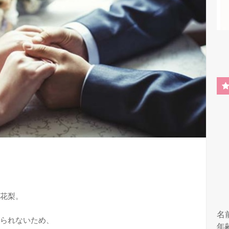
花梨。
名
られないため、
年