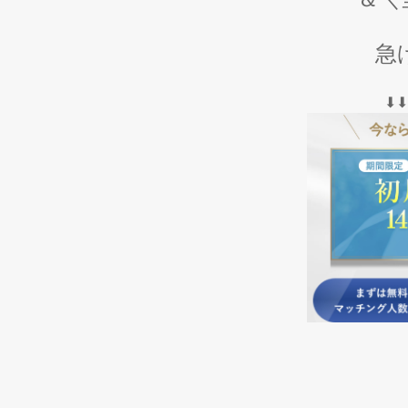
急げ
⬇︎⬇