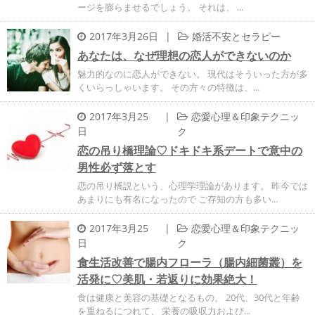
ージを膨らませるでしょう。 それは、 ...
2017年3月26日
|
婚活不安とセラピー
あなたは、なぜ理想の恋人ができないのか
魅力的なのに恋人ができない。 現代はそういった方が多
くいらっしゃいます。 その方々の特徴は、...
2017年3月25
|
恋愛心理＆印象テクニッ
日
ク
恋の吊り橋理論♡ドキドキ系デートで意中の
男性必ず落とす
恋の吊り橋説という、心理学理論があります。 昨今では
あまりにも有名になったので ご存知の方も多い...
2017年3月25
|
恋愛心理＆印象テクニッ
日
ク
食生活改善で腸内フローラ（腸内細菌叢）を
活発に♡美肌・若返りに効果絶大！
食は健康と美容の基礎となるもの。 20代、30代と年齢
を重ねるにつれて、 栄養の吸収力および...