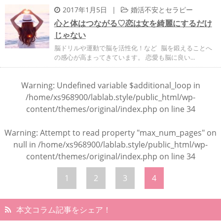
2017年1月5日
|
婚活不安とセラピー
心と体はつながる♡恋は女を綺麗にするだけ
じゃない
脳ドリルや運動で脳を活性化！など 脳を鍛えることへ
の感心が高まってきています。 恋愛も脳に良い...
Warning
: Undefined variable $additional_loop in
/home/xs968900/lablab.style/public_html/wp-
content/themes/original/index.php
on line
34
Warning
: Attempt to read property "max_num_pages" on
null in
/home/xs968900/lablab.style/public_html/wp-
content/themes/original/index.php
on line
34
1
2
3
4
本文コラム記事をシェア！