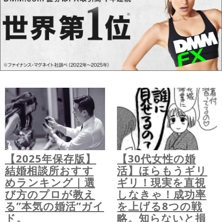
【2025年保存版】
【30代女性の婚
結婚相談所おすす
活】ほらもうギリ
めランキング｜選
ギリ！現実を直視
び方のプロが教え
しなきゃ！成功率
る”本気の婚活”ガイ
を上げる8つの戦
ド。
略。知らないと損