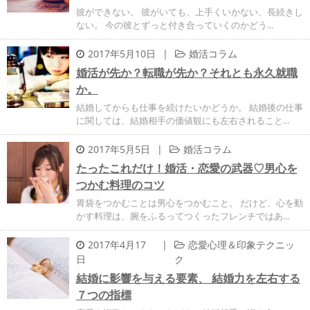
彼ができない。 彼がいても、上手くいかない、長続きし
ない。 今の彼とずっと付き合っていくのかどう...
2017年5月10日
|
婚活コラム
婚活が先か？転職が先か？それとも永久就職
か。
結婚してからも仕事を続けたいかどうか。 結婚後の仕事
に関しては、結婚相手の価値観にも左右されること...
2017年5月5日
|
婚活コラム
たったこれだけ！婚活・恋愛の武器♡男心を
つかむ料理のコツ
胃袋をつかむことは男心をつかむこと。 だけど、心を動
かす料理は、腕をふるってつくったフレンチではあ...
2017年4月17
|
恋愛心理＆印象テクニッ
日
ク
結婚に影響を与える要素、 結婚力を左右する
７つの指標