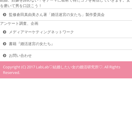
結婚、妊娠を諦めない！をテーマに取材で得たコツを発信していきます。女
を磨いて男を口説こう！
監修倉田真由美さん著「婚活迷宮の女たち」製作委員会
アンケート調査、企画
メディアマーケティングネットワーク
書籍『婚活迷宮の女たち』
お問い合わせ
Copyright (C) 2017 LabLab♡結婚したい女の婚活研究所♡. All Rights
Reserved.