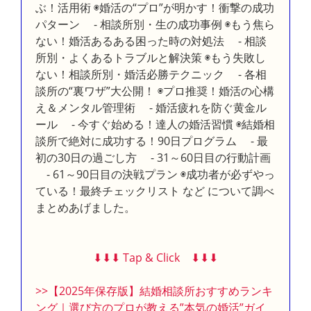
ぶ！活用術 ◉婚活の“プロ”が明かす！衝撃の成功
パターン - 相談所別・生の成功事例 ◉もう焦ら
ない！婚活あるある困った時の対処法 - 相談
所別・よくあるトラブルと解決策 ◉もう失敗し
ない！相談所別・婚活必勝テクニック - 各相
談所の“裏ワザ”大公開！ ◉プロ推奨！婚活の心構
え＆メンタル管理術 - 婚活疲れを防ぐ黄金ル
ール - 今すぐ始める！達人の婚活習慣 ◉結婚相
談所で絶対に成功する！90日プログラム - 最
初の30日の過ごし方 - 31～60日目の行動計画
- 61～90日目の決戦プラン ◉成功者が必ずやっ
ている！最終チェックリスト など について調べ
まとめあげました。
⬇︎⬇︎⬇︎ Tap & Click ⬇︎⬇︎⬇︎
>>【2025年保存版】結婚相談所おすすめランキ
ング｜選び方のプロが教える”本気の婚活”ガイ