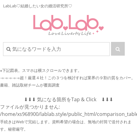
LabLab♡結婚したい女の婚活研究所♡
※下記図表。
スマホは横スクロールできます。
→→→→→超！厳選４社！この３つを検討すれば業界の９割の質をカバー。
書籍、雑誌取材チームが覆面調査
⬇︎⬇︎⬇︎ 気になる箇所をTap & Click ⬇︎⬇︎⬇︎
ファイルが見つかりません:
/home/xs968900/lablab.style/public_html/comparison_tabl
手続きはWebで完結します。資料希望の場合は、無地の封筒で送付されま
す。秘密厳守。