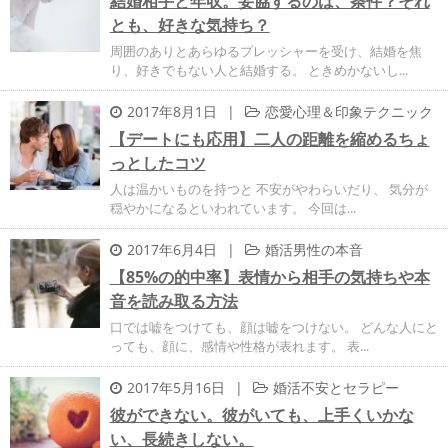
結婚相手と年収。妥協するのは、条件？それ
とも、好きな気持ち？
周囲のありとあらゆるプレッシャーを受け、結婚を焦
り、好きでもない人と結婚する。 ときめかないし...
2017年8月1日
|
恋愛心理＆印象テクニック
【デートにも応用】二人の距離を縮めるちょ
っとしたコツ
人は温かいものを持つと 不安がやわらいだり、 気分が
穏やかになるといわれています。 今回は...
2017年6月4日
|
婚活男性の本音
【85%の的中率】表情から相手の気持ちや本
音を読み取る方法
口では嘘をつけても、顔は嘘をつけない。 どんな人にと
っても、顔に、感情や性格が表れます。 表...
2017年5月16日
|
婚活不安とセラピー
彼ができない。彼がいても、上手くいかな
い、長続きしない。