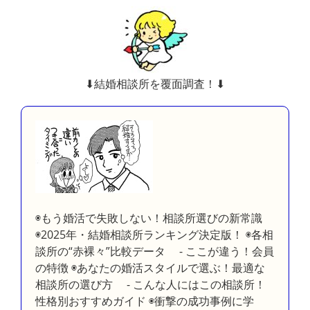
⬇︎結婚相談所を覆面調査！⬇︎
◉もう婚活で失敗しない！相談所選びの新常識
◉2025年・結婚相談所ランキング決定版！ ◉各相
談所の“赤裸々”比較データ - ここが違う！会員
の特徴 ◉あなたの婚活スタイルで選ぶ！最適な
相談所の選び方 - こんな人にはこの相談所！
性格別おすすめガイド ◉衝撃の成功事例に学