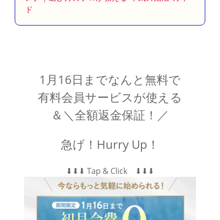
ド
1月16日までなんと無料で
有料会員サービスが使える
＆＼全額返金保証！／
急げ！Hurry Up！
⬇︎⬇︎⬇︎ Tap & Click ⬇︎⬇︎⬇︎