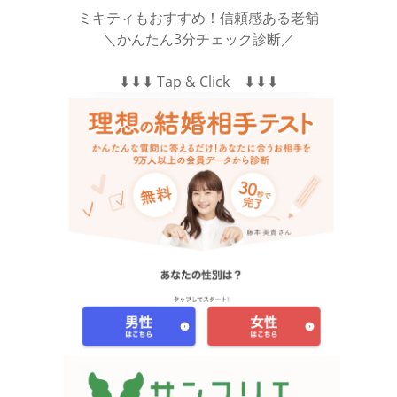
ミキティもおすすめ！信頼感ある老舗
＼かんたん3分チェック診断／
⬇︎⬇︎⬇︎ Tap & Click ⬇︎⬇︎⬇︎