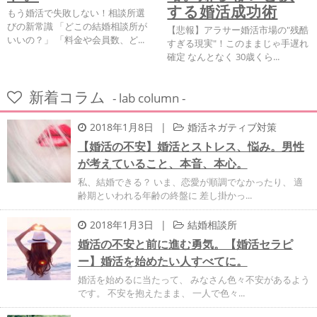
する婚活成功術
もう婚活で失敗しない！相談所選
びの新常識 「どこの結婚相談所が
【悲報】アラサー婚活市場の"残酷
いいの？」 「料金や会員数、ど...
すぎる現実"！このままじゃ手遅れ
確定 なんとなく 30歳くら...
新着コラム
- lab column -
2018年1月8日
|
婚活ネガティブ対策
【婚活の不安】婚活とストレス、悩み。男性
が考えていること、本音、本心。
私、結婚できる？ いま、恋愛が順調でなかったり、 適
齢期といわれる年齢の終盤に 差し掛かっ...
2018年1月3日
|
結婚相談所
婚活の不安と前に進む勇気。【婚活セラピ
ー】婚活を始めたい人すべてに。
婚活を始めるに当たって、 みなさん色々不安があるよう
です。 不安を抱えたまま、 一人で色々...