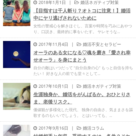
2018年1月1日
|
婚活ネガティブ対策
【目指すは千人斬り？オトコに注意！】婚活
中にヤリ逃げされないために
女性の警戒心を解きほぐし、言葉や時間を巧みにあやつ
り、口説き、最終的に事をいたす。 ヤレそうな...
2017年11月4日
|
婚活不安とセラピー
オーラのある女になる♡魂を磨き「愛され幸
せオーラ」を身にまとう
自分の敵はいつだって “自分自身の心” もっと自信を持ち
たい！ 好きな人の前でも堂々として...
2017年10月1日
|
婚活ネガティブ対策
生涯独身か、婚活をがんばるか。おひとりさ
ま、老後リスク。
価値観が多様化した現代、 独身の自由さ、気ままさを謳
歌するのもいいでしょう。 とはいっても、...
2017年9月16日
|
婚活コラム