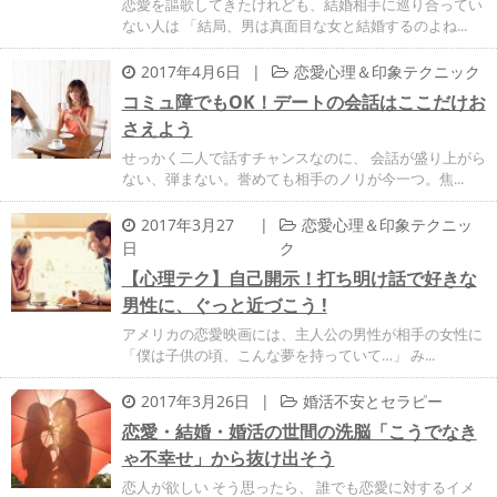
恋愛を謳歌してきたけれども、結婚相手に巡り合ってい
ない人は 「結局、男は真面目な女と結婚するのよね...
2017年4月6日
|
恋愛心理＆印象テクニック
コミュ障でもOK！デートの会話はここだけお
さえよう
せっかく二人で話すチャンスなのに、 会話が盛り上がら
ない、弾まない。誉めても相手のノリが今一つ。焦...
2017年3月27
|
恋愛心理＆印象テクニッ
日
ク
【心理テク】自己開示！打ち明け話で好きな
男性に、ぐっと近づこう !
アメリカの恋愛映画には、主人公の男性が相手の女性に
「僕は子供の頃、こんな夢を持っていて…」 み...
2017年3月26日
|
婚活不安とセラピー
恋愛・結婚・婚活の世間の洗脳「こうでなき
ゃ不幸せ」から抜け出そう
恋人が欲しい そう思ったら、 誰でも恋愛に対するイメ