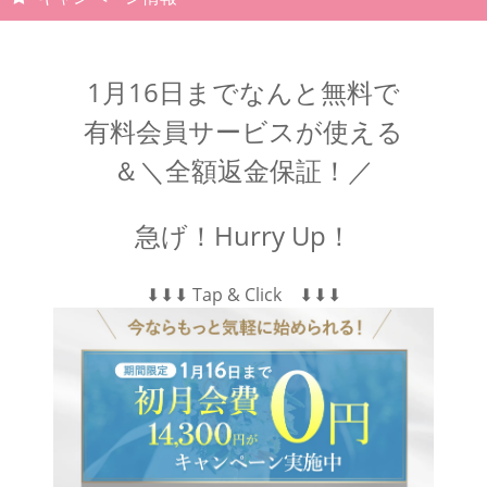
1月16日までなんと無料で
有料会員サービスが使える
＆＼全額返金保証！／
急げ！Hurry Up！
⬇︎⬇︎⬇︎ Tap & Click ⬇︎⬇︎⬇︎