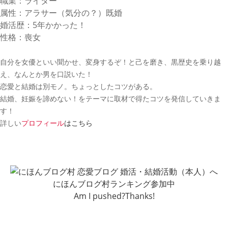
職業：ライター
属性：アラサー（気分の？）既婚
婚活歴：5年かかった！
性格：喪女
自分を女優といい聞かせ、変身するぞ！と己を磨き、黒歴史を乗り越
え、なんとか男を口説いた！
恋愛と結婚は別モノ。ちょっとしたコツがある。
結婚、妊娠を諦めない！をテーマに取材で得たコツを発信していきま
す！
詳しい
プロフィール
はこちら
にほんブログ村ランキング参加中
Am I pushed?Thanks!